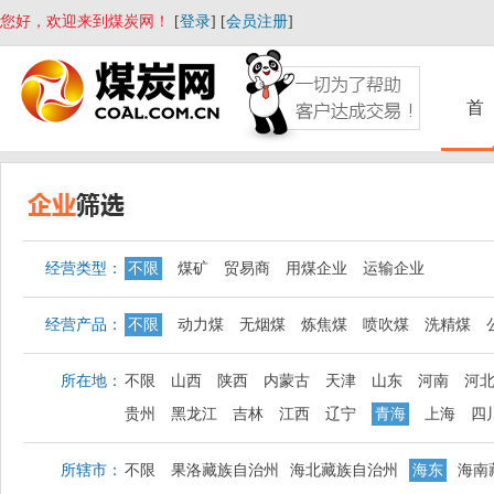
您好，欢迎来到煤炭网！
[
登录
] [
会员注册
]
首
经营类型：
不限
煤矿
贸易商
用煤企业
运输企业
经营产品：
不限
动力煤
无烟煤
炼焦煤
喷吹煤
洗精煤
所在地：
不限
山西
陕西
内蒙古
天津
山东
河南
河
贵州
黑龙江
吉林
江西
辽宁
青海
上海
四
所辖市：
不限
果洛藏族自治州
海北藏族自治州
海东
海南